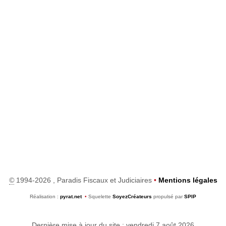
©
1994-2026 , Paradis Fiscaux et Judiciaires
•
Mentions légales
Réalisation :
pyrat.net
•
Squelette
SoyezCréateurs
propulsé par
SPIP
Dernière mise à jour du site : vendredi 7 août 2026