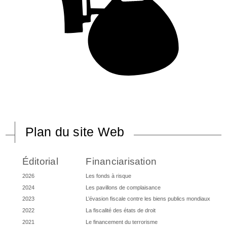
Plan du site Web
Éditorial
Financiarisation
2026
Les fonds à risque
2024
Les pavillons de complaisance
2023
L’évasion fiscale contre les biens publics mondiaux
2022
La fiscalité des états de droit
2021
Le financement du terrorisme