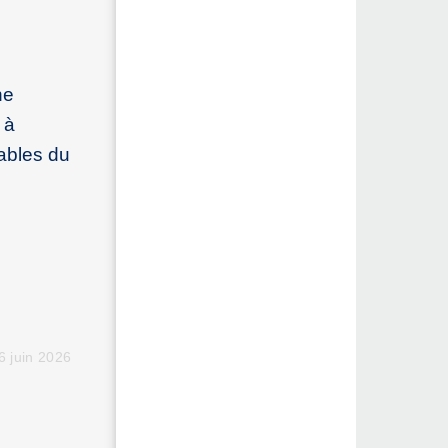
ne
 à
ables du
s
6 juin 2026