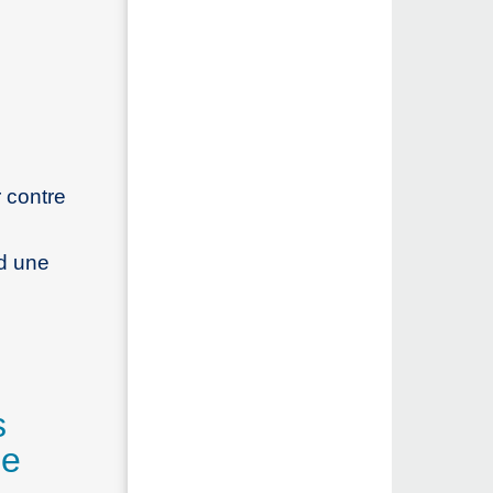
r contre
nd une
s
ne