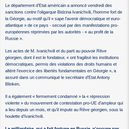
Le département d’Etat américain a annoncé vendredi des
sanctions contre l’oligarque Bidzina Ivanichvili, l’homme fort de
la Géorgie, au motif qu’il « sape l’avenir démocratique et euro-
atlantique » de ce pays - secoué par des manifestations pro-
européennes réprimées par les autorités - « au profit de la
Russie ».
Les actes de M. Ivanichvili et du parti au pouvoir Rêve
géorgien, dont il est le fondateur, « ont fragilisé les institutions
démocratiques, permis des violations des droits humains et
altéré l’exercice des libertés fondamentales en Géorgie », a
assuré dans un communiqué le secrétaire d’Etat Antony
Blinken.
Il a également « fermement condamné » la « répression
violente » du mouvement de contestation pro-UE d’ampleur qui
a lieu depuis un mois, et qu’il impute au Rêve géorgien, sous la
houlette d’Ivanichvili.
Le milliardaire, qui a fait fortune en Russie, n’occupe pas