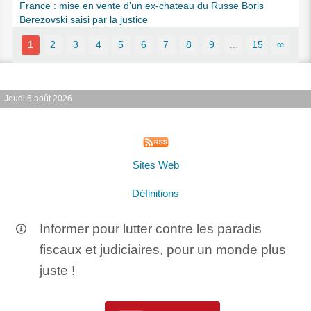
France : mise en vente d’un ex-chateau du Russe Boris
Berezovski saisi par la justice
1
2
3
4
5
6
7
8
9
…
15
∞
Jeudi 6 août 2026
Sites Web
Définitions
Informer pour lutter contre les paradis
fiscaux et judiciaires, pour un monde plus
juste !