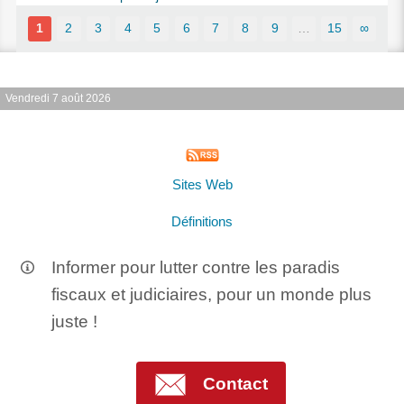
1
2
3
4
5
6
7
8
9
…
15
∞
Vendredi 7 août 2026
Sites Web
Définitions
Informer pour lutter contre les paradis
fiscaux et judiciaires, pour un monde plus
juste !
Contact