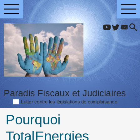
Paradis Fiscaux et Judiciaires
Lutter contre les législations de complaisance
Pourquoi
TotalEnergies