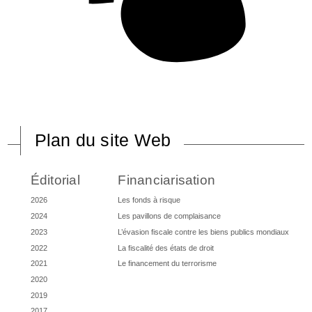
Plan du site Web
Éditorial
Financiarisation
2026
Les fonds à risque
2024
Les pavillons de complaisance
2023
L’évasion fiscale contre les biens publics mondiaux
2022
La fiscalité des états de droit
2021
Le financement du terrorisme
2020
2019
2017