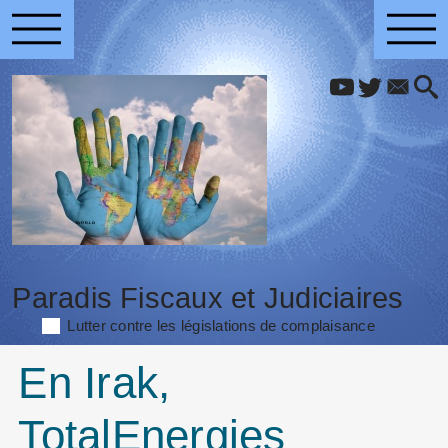
Paradis Fiscaux et Judiciaires
Lutter contre les législations de complaisance
En Irak,
TotalEnergies