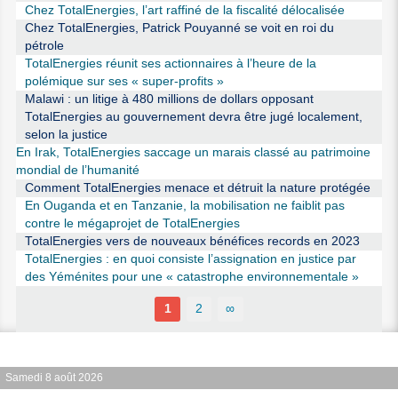
Chez TotalEnergies, l’art raffiné de la fiscalité délocalisée
Chez TotalEnergies, Patrick Pouyanné se voit en roi du
pétrole
TotalEnergies réunit ses actionnaires à l’heure de la
polémique sur ses « super-profits »
Malawi : un litige à 480 millions de dollars opposant
TotalEnergies au gouvernement devra être jugé localement,
selon la justice
En Irak, TotalEnergies saccage un marais classé au patrimoine
mondial de l’humanité
Comment TotalEnergies menace et détruit la nature protégée
En Ouganda et en Tanzanie, la mobilisation ne faiblit pas
contre le mégaprojet de TotalEnergies
TotalEnergies vers de nouveaux bénéfices records en 2023
TotalEnergies : en quoi consiste l’assignation en justice par
des Yéménites pour une « catastrophe environnementale »
1
2
∞
Samedi 8 août 2026