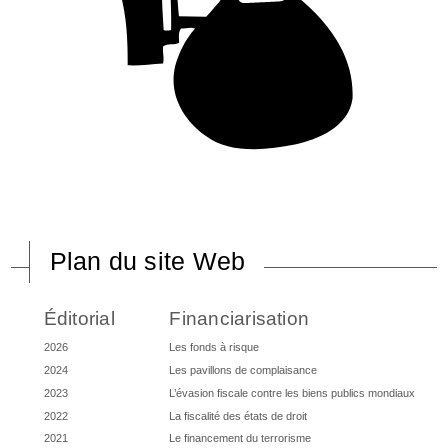
Plan du site Web
Éditorial
Financiarisation
2026
Les fonds à risque
2024
Les pavillons de complaisance
2023
L’évasion fiscale contre les biens publics mondiaux
2022
La fiscalité des états de droit
2021
Le financement du terrorisme