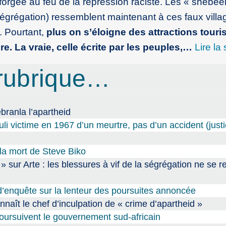
 forgée au feu de la répression raciste. Les « shebee
ségrégation) ressemblent maintenant à ces faux villa
. Pourtant,
plus on s’éloigne des attractions touri
re. La vraie, celle écrite par les peuples,…
Lire la 
rubrique…
branla l’apartheid
uli victime en 1967 d’un meurtre, pas d’un accident (justi
 la mort de Steve Biko
d » sur Arte : les blessures à vif de la ségrégation ne se 
d’enquête sur la lenteur des poursuites annoncée
nnaît le chef d’inculpation de « crime d’apartheid »
poursuivent le gouvernement sud-africain