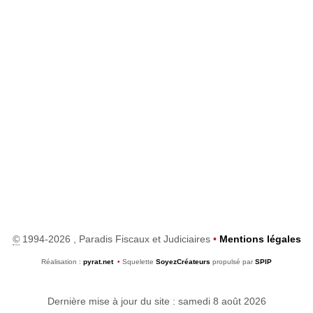
©
1994-2026 , Paradis Fiscaux et Judiciaires
•
Mentions légales
Réalisation :
pyrat.net
•
Squelette
SoyezCréateurs
propulsé par
SPIP
Dernière mise à jour du site : samedi 8 août 2026