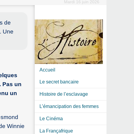
Mardi 16 juin 2026
ps de
n. Une
Accueil
uelques
Le secret bancaire
. Pas un
venu un
Histoire de l’esclavage
L’émancipation des femmes
Desmond
Le Cinéma
 de Winnie
La Françafrique