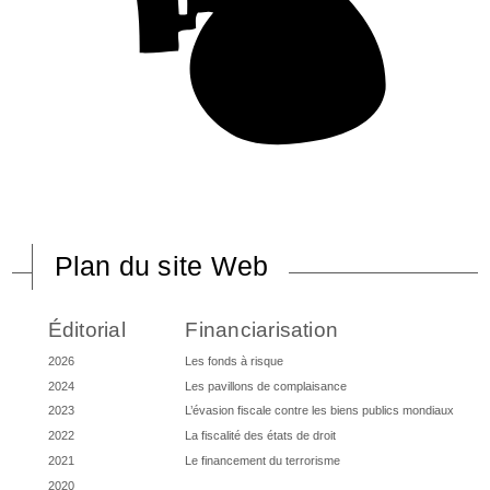
Plan du site Web
Éditorial
Financiarisation
2026
Les fonds à risque
2024
Les pavillons de complaisance
2023
L’évasion fiscale contre les biens publics mondiaux
2022
La fiscalité des états de droit
2021
Le financement du terrorisme
2020