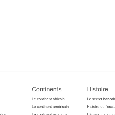
Continents
Histoire
Le continent africain
Le secret bancai
Le continent américain
Histoire de l’esc
lics
Le continent asiatique
L’émancipation 