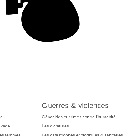
Guerres & violences
re
Génocides et crimes contre l’humanité
lavage
Les dictatures
des femmes
Les catastrophes écologiques & sanitaires