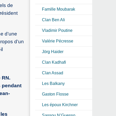
els de
Famille Moubarak
président
Clan Ben Ali
Vladimir Poutine
ne d’une
 propos d’un
Valérie Pécresse
il
Jörg Haider
Clan Kadhafi
Clan Assad
e RN.
Les Balkany
s pendant
Jean-
Gaston Flosse
Les époux Kirchner
 les
Sassou N’Guesso