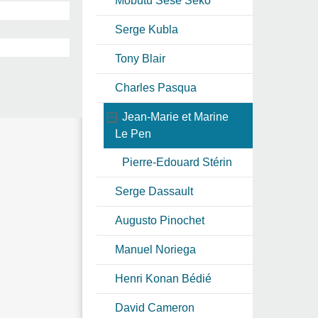
Mobutu Sese Seko
Serge Kubla
Tony Blair
Charles Pasqua
Jean-Marie et Marine
Le Pen
Pierre-Edouard Stérin
Serge Dassault
Augusto Pinochet
Manuel Noriega
Henri Konan Bédié
David Cameron