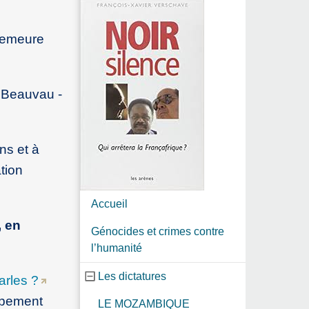
demeure
e Beauvau -
.
ns et à
tion
Accueil
, en
Génocides et crimes contre
l’humanité
Les dictatures
arles ?
oppement
LE MOZAMBIQUE