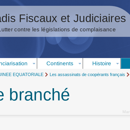
dis Fiscaux et Judiciaires
Lutter contre les législations de complaisance
nciarisation
Continents
Histoire
UINEE EQUATORIALE
Les assassinats de coopérants français
e branché
Mard