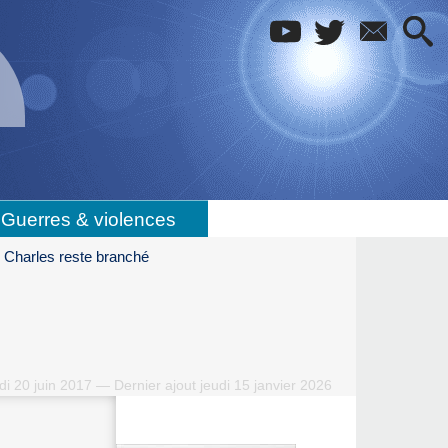
Guerres & violences
Charles reste branché
i 20 juin 2017 — Dernier ajout jeudi 15 janvier 2026