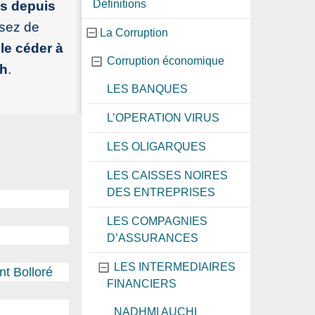
Définitions
es depuis
ssez de
La Corruption
 le céder à
Corruption économique
ch
.
LES BANQUES
L’OPERATION VIRUS
LES OLIGARQUES
LES CAISSES NOIRES
DES ENTREPRISES
LES COMPAGNIES
D’ASSURANCES
LES INTERMEDIAIRES
nt Bolloré
FINANCIERS
NADHMI AUCHI