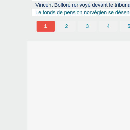
Vincent Bolloré renvoyé devant le tribuna
Le fonds de pension norvégien se désen
1
2
3
4