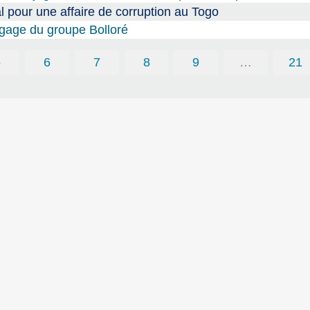
l pour une affaire de corruption au Togo
gage du groupe Bolloré
5
6
7
8
9
…
21