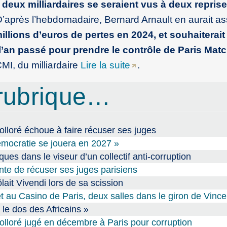
 deux milliardaires se seraient vus à deux repris
D’après l’hebdomadaire, Bernard Arnault en aurait a
millions d’euros de pertes en 2024, et souhaiterait
re l’an passé pour prendre le contrôle de Paris Mat
I, du milliardaire
Lire la suite
.
rubrique…
Bolloré échoue à faire récuser ses juges
démocratie se jouera en 2027 »
ues dans le viseur d’un collectif anti-corruption
tente de récuser ses juges parisiens
ôlait Vivendi lors de sa scission
t au Casino de Paris, deux salles dans le giron de Vince
r le dos des Africains »
 Bolloré jugé en décembre à Paris pour corruption