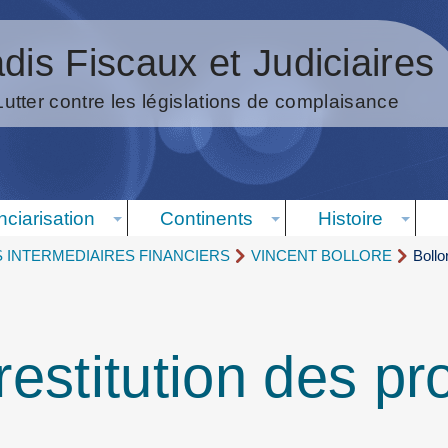
dis Fiscaux et Judiciaires
Lutter contre les législations de complaisance
nciarisation
Continents
Histoire
S INTERMEDIAIRES FINANCIERS
VINCENT BOLLORE
Bollo
restitution des pro