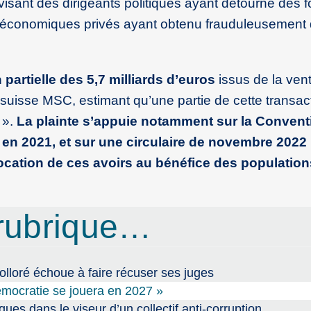
visant des dirigeants politiques ayant détourné des 
urs économiques privés ayant obtenu frauduleusement
n partielle des 5,7 milliards d’euros
issus de la ven
r suisse MSC, estimant qu’une partie de cette transac
s ».
La plainte s’appuie notamment sur la Convent
 en 2021, et sur une circulaire de novembre 2022
llocation de ces avoirs au bénéfice des population
rubrique…
Bolloré échoue à faire récuser ses juges
démocratie se jouera en 2027 »
ues dans le viseur d’un collectif anti-corruption