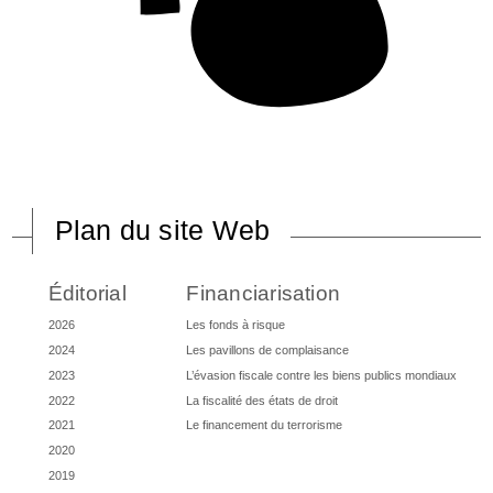
Plan du site Web
Éditorial
Financiarisation
2026
Les fonds à risque
2024
Les pavillons de complaisance
2023
L’évasion fiscale contre les biens publics mondiaux
2022
La fiscalité des états de droit
2021
Le financement du terrorisme
2020
2019