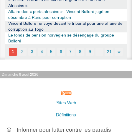
Africains »
Affaire des « ports africains » : Vincent Bolloré jugé en
décembre à Paris pour corruption
Vincent Bolloré renvoyé devant le tribunal pour une affaire de
corruption au Togo
Le fonds de pension norvégien se désengage du groupe
Bolloré
1
2
3
4
5
6
7
8
9
…
21
∞
Dimanche 9 août 2026
Sites Web
Définitions
Informer pour lutter contre les paradis