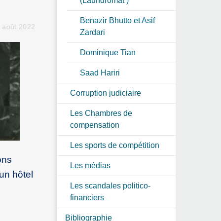
(Laundromat )
Benazir Bhutto et Asif
8 août 2022
Zardari
Dominique Tian
Saad Hariri
Corruption judiciaire
Les Chambres de
compensation
Les sports de compétition
ons
Les médias
 un hôtel
Les scandales politico-
financiers
Bibliographie