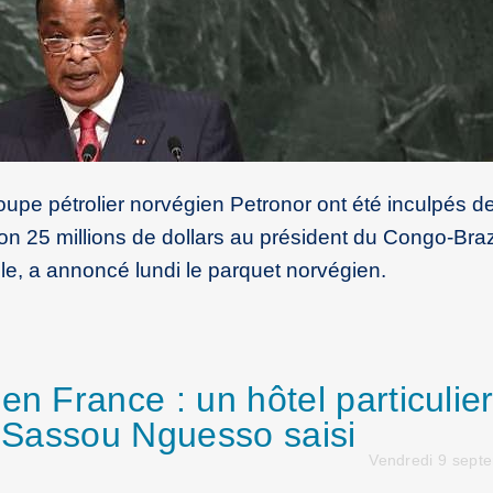
oupe pétrolier norvégien Petronor ont été inculpés d
on 25 millions de dollars au président du Congo-Braz
e, a annoncé lundi le parquet norvégien.
en France : un hôtel particulie
t Sassou Nguesso saisi
Vendredi 9 sept