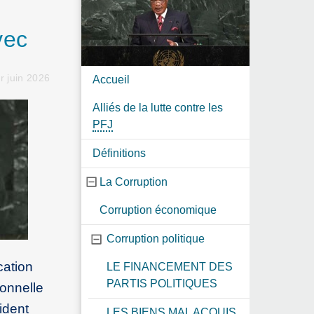
vec
r juin 2026
Accueil
Alliés de la lutte contre les
PFJ
Définitions
La Corruption
Corruption économique
Corruption politique
cation
LE FINANCEMENT DES
PARTIS POLITIQUES
ionnelle
ident
LES BIENS MAL ACQUIS