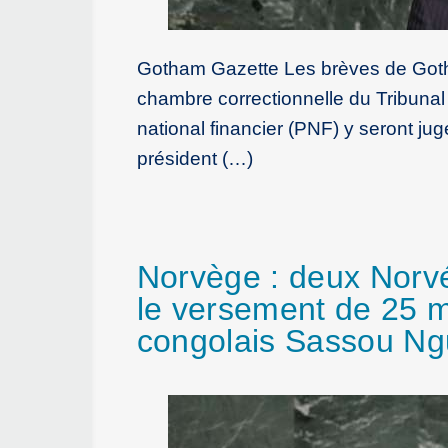
Gotham Gazette Les brèves de Gotha
chambre correctionnelle du Tribunal ju
national financier (PNF) y seront ju
président (…)
Norvège : deux Norvé
le versement de 25 mi
congolais Sassou N