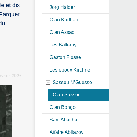
 et dix
Jörg Haider
 Parquet
Clan Kadhafi
du
Clan Assad
Les Balkany
Gaston Flosse
Les époux Kirchner
évrier 2026
Sassou N’Guesso
Clan Sassou
Clan Bongo
Sani Abacha
Affaire Abliazov