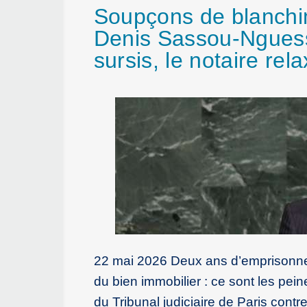
Soupçons de blanchim
Denis Sassou-Ngues
sursis, le notaire rel
22 mai 2026 Deux ans d’emprisonne
du bien immobilier : ce sont les pei
du Tribunal judiciaire de Paris con