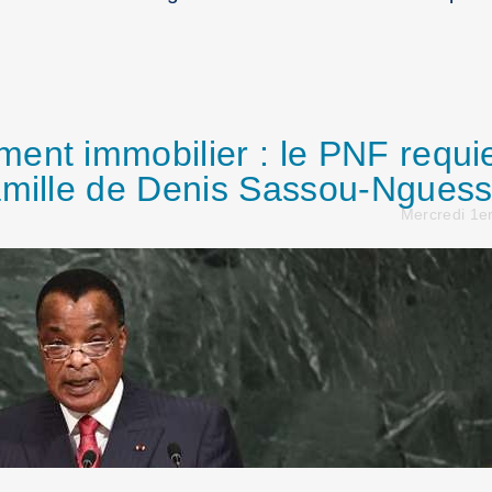
ent immobilier : le PNF requie
famille de Denis Sassou-Ngues
Mercredi 1er