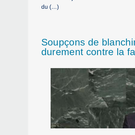
du (…)
Soupçons de blanchim
durement contre la 