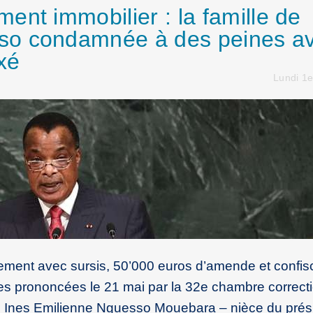
ent immobilier : la famille de
so condamnée à des peines a
axé
Lundi 1e
ment avec sursis, 50’000 euros d’amende et confis
nes prononcées le 21 mai par la 32e chambre correct
tre Ines Emilienne Nguesso Mouebara – nièce du prés