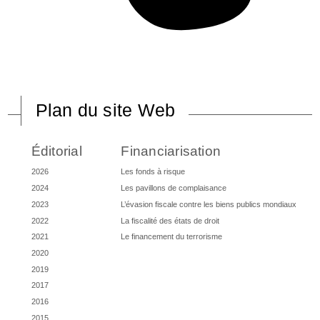
Plan du site Web
Éditorial
Financiarisation
2026
Les fonds à risque
2024
Les pavillons de complaisance
2023
L’évasion fiscale contre les biens publics mondiaux
2022
La fiscalité des états de droit
2021
Le financement du terrorisme
2020
2019
2017
2016
2015