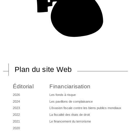
Plan du site Web
Éditorial
Financiarisation
2026
Les fonds à risque
2024
Les pavillons de complaisance
2023
L’évasion fiscale contre les biens publics mondiaux
2022
La fiscalité des états de droit
2021
Le financement du terrorisme
2020