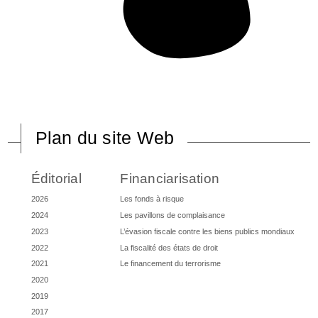
Plan du site Web
Éditorial
Financiarisation
2026
Les fonds à risque
2024
Les pavillons de complaisance
2023
L’évasion fiscale contre les biens publics mondiaux
2022
La fiscalité des états de droit
2021
Le financement du terrorisme
2020
2019
2017