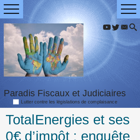
Paradis Fiscaux et Judiciaires
Lutter contre les législations de complaisance
TotalEnergies et ses
0€ d’impôt : enquête