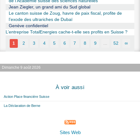
de l’Académie suisse des sciences naturelles
Jean Ziegler, un grand ami du Sud global
Le canton suisse de Zoug, havre de paix fiscal, profite de
l’exode des ultrariches de Dubaï
Genève confidentiel
L’entreprise TotalEnergies cache-t-elle ses profits en Suisse ?
1
2
3
4
5
6
7
8
9
…
52
∞
Dimanche 9 août 2026
À voir aussi
Action Place financière Suisse
La Déclaration de Berne
Sites Web