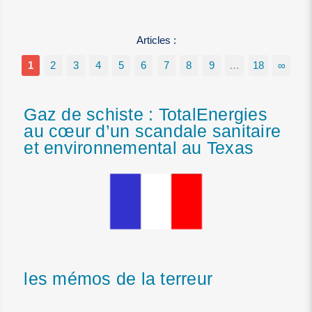
Articles :
1
2
3
4
5
6
7
8
9
…
18
∞
Gaz de schiste : TotalEnergies
au cœur d’un scandale sanitaire
et environnemental au Texas
les mémos de la terreur