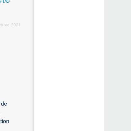
embre 2021
 de
a
tion