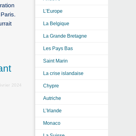
ration
L’Europe
Paris.
rrait
La Belgique
La Grande Bretagne
Les Pays Bas
Saint Marin
ant
La crise islandaise
évrier 2024
Chypre
Autriche
L’Irlande
Monaco
La Suisse