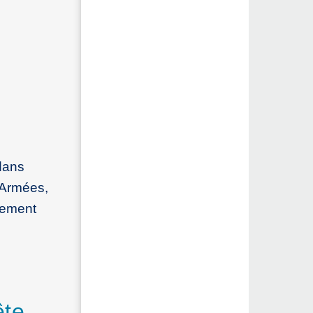
 dans
s Armées,
rnement
ête