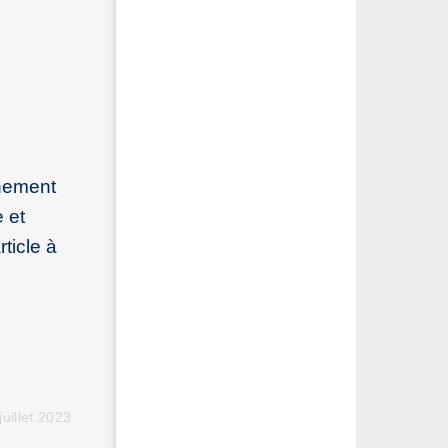
rnement
 et
ticle à
juillet 2023