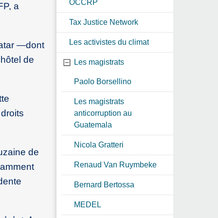
OCCRP
FP, a
Tax Justice Network
Les activistes du climat
Qatar —dont
hôtel de
Les magistrats
Paolo Borsellino
tte
Les magistrats
droits
anticorruption au
Guatemala
Nicola Gratteri
ouzaine de
Renaud Van Ruymbeke
otamment
idente
Bernard Bertossa
MEDEL