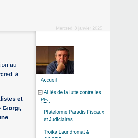
Mercredi 8 janvier 2025
tion au
credi à
Accueil
Alliés de la lutte contre les
listes et
PFJ
 Giorgi,
Plateforme Paradis Fiscaux
une
et Judiciaires
Troika Laundromat &