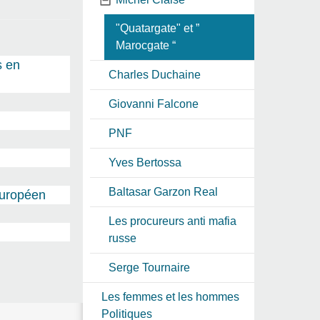
"Quatargate" et ”
Marocgate “
s en
Charles Duchaine
Giovanni Falcone
PNF
Yves Bertossa
Baltasar Garzon Real
européen
Les procureurs anti mafia
russe
Serge Tournaire
Les femmes et les hommes
Politiques