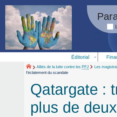
Para
Éditorial
Fina
Alliés de la lutte contre les
PFJ
Les magistra
l’éclatement du scandale
Qatargate : t
plus de deux