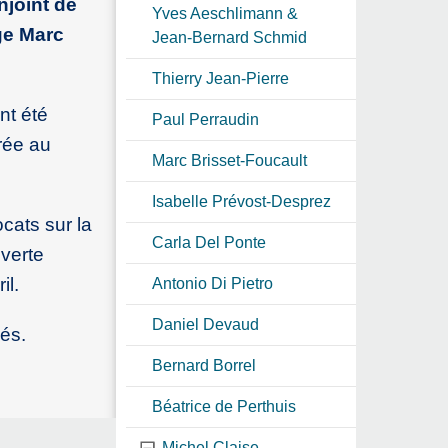
njoint de
Yves Aeschlimann &
ge Marc
Jean-Bernard Schmid
Thierry Jean-Pierre
nt été
Paul Perraudin
rée au
Marc Brisset-Foucault
Isabelle Prévost-Desprez
cats sur la
Carla Del Ponte
uverte
il.
Antonio Di Pietro
Daniel Devaud
és.
Bernard Borrel
Béatrice de Perthuis
Michel Claise