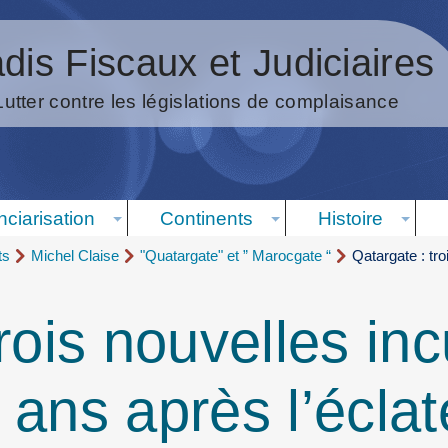
dis Fiscaux et Judiciaires
Lutter contre les législations de complaisance
nciarisation
Continents
Histoire
ts
Michel Claise
"Quatargate" et ” Marocgate “
Qatargate : tr
rois nouvelles in
 ans après l’écla