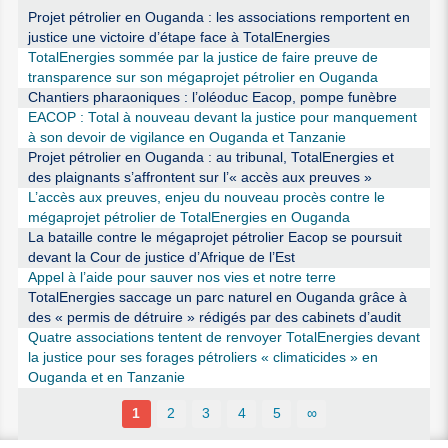
Projet pétrolier en Ouganda : les associations remportent en
justice une victoire d’étape face à TotalEnergies
TotalEnergies sommée par la justice de faire preuve de
transparence sur son mégaprojet pétrolier en Ouganda
Chantiers pharaoniques : l’oléoduc Eacop, pompe funèbre
EACOP : Total à nouveau devant la justice pour manquement
à son devoir de vigilance en Ouganda et Tanzanie
Projet pétrolier en Ouganda : au tribunal, TotalEnergies et
des plaignants s’affrontent sur l’« accès aux preuves »
L’accès aux preuves, enjeu du nouveau procès contre le
mégaprojet pétrolier de TotalEnergies en Ouganda
La bataille contre le mégaprojet pétrolier Eacop se poursuit
devant la Cour de justice d’Afrique de l’Est
Appel à l’aide pour sauver nos vies et notre terre
TotalEnergies saccage un parc naturel en Ouganda grâce à
des « permis de détruire » rédigés par des cabinets d’audit
Quatre associations tentent de renvoyer TotalEnergies devant
la justice pour ses forages pétroliers « climaticides » en
Ouganda et en Tanzanie
1
2
3
4
5
∞