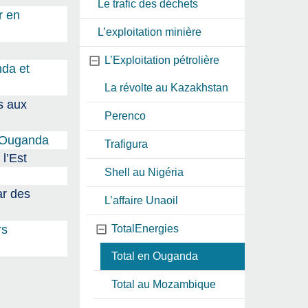
Le trafic des déchets
r en
L’exploitation minière
L’Exploitation pétrolière
nda et
La révolte au Kazakhstan
ès aux
Perenco
n Ouganda
Trafigura
 l’Est
Shell au Nigéria
ar des
L’affaire Unaoil
rs
TotalEnergies
Total en Ouganda
Total au Mozambique