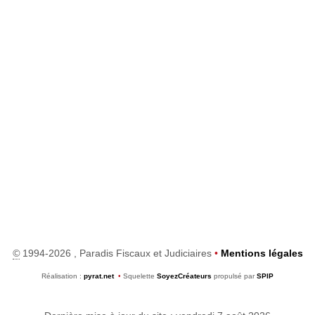
©
1994-2026 , Paradis Fiscaux et Judiciaires
•
Mentions légales
Réalisation :
pyrat.net
•
Squelette
SoyezCréateurs
propulsé par
SPIP