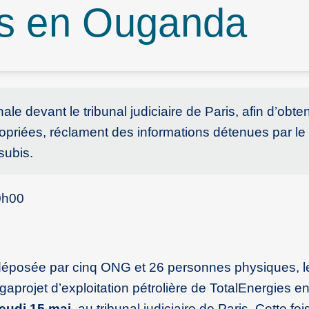
es en Ouganda
le devant le tribunal judiciaire de Paris, afin d’obte
opriées, réclament des informations détenues par le
subis.
0h00
 déposée par cinq ONG et 26 personnes physiques, l
projet d’exploitation pétrolière de TotalEnergies 
jeudi 15 mai
, au tribunal judiciaire de Paris. Cette fois,