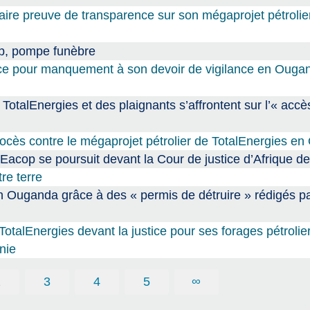
aire preuve de transparence sur son mégaprojet pétrolie
op, pompe funèbre
ice pour manquement à son devoir de vigilance en Ouga
 TotalEnergies et des plaignants s’affrontent sur l’« acc
ocès contre le mégaprojet pétrolier de TotalEnergies e
 Eacop se poursuit devant la Cour de justice d’Afrique de
re terre
n Ouganda grâce à des « permis de détruire » rédigés p
otalEnergies devant la justice pour ses forages pétrolie
nie
2
3
4
5
∞