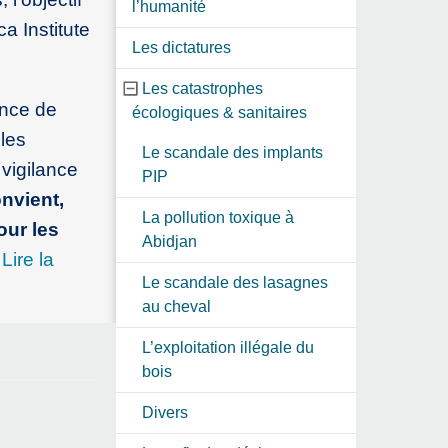
l’humanité
a Institute
Les dictatures
Les catastrophes
once de
écologiques & sanitaires
bles
Le scandale des implants
 vigilance
PIP
onvient,
La pollution toxique à
our les
Abidjan
Lire la
Le scandale des lasagnes
au cheval
L’exploitation illégale du
bois
Divers