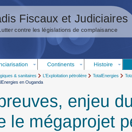
dis Fiscaux et Judiciaires
Lutter contre les législations de complaisance
nciarisation
Continents
Histoire
giques & sanitaires
L’Exploitation pétrolière
TotalEnergies
Tot
talEnergies en Ouganda
 preuves, enjeu d
e le mégaprojet pé