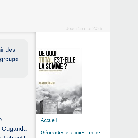
Jeudi 15 mai 2025
nir des
 groupe
e
Accueil
en Ouganda
Génocides et crimes contre
 l’objectif