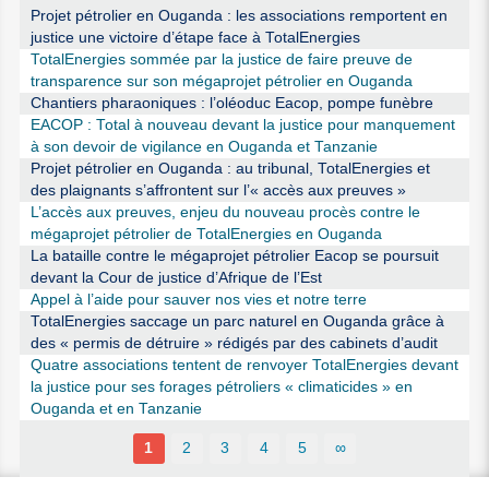
Projet pétrolier en Ouganda : les associations remportent en
justice une victoire d’étape face à TotalEnergies
TotalEnergies sommée par la justice de faire preuve de
transparence sur son mégaprojet pétrolier en Ouganda
Chantiers pharaoniques : l’oléoduc Eacop, pompe funèbre
EACOP : Total à nouveau devant la justice pour manquement
à son devoir de vigilance en Ouganda et Tanzanie
Projet pétrolier en Ouganda : au tribunal, TotalEnergies et
des plaignants s’affrontent sur l’« accès aux preuves »
L’accès aux preuves, enjeu du nouveau procès contre le
mégaprojet pétrolier de TotalEnergies en Ouganda
La bataille contre le mégaprojet pétrolier Eacop se poursuit
devant la Cour de justice d’Afrique de l’Est
Appel à l’aide pour sauver nos vies et notre terre
TotalEnergies saccage un parc naturel en Ouganda grâce à
des « permis de détruire » rédigés par des cabinets d’audit
Quatre associations tentent de renvoyer TotalEnergies devant
la justice pour ses forages pétroliers « climaticides » en
Ouganda et en Tanzanie
1
2
3
4
5
∞