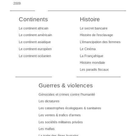
2009
Continents
Histoire
Le continent africain
Le secret bancaire
Le continent américain
Histoire de l’esclavage
Le continent asiatique
L’émancipation des femmes
Le continent européen
Le Cinéma
Le continent océanien
La Françafrique
Histoire mondiale
Les paradis fiscaux
Guerres & violences
Génocides et crimes contre l’humanité
Les dictatures
Les catastrophes écologiques & sanitaires
Les ventes & trafics d’armes
Les sociétés militaires privées
Les mafias
La traite des êtres humains