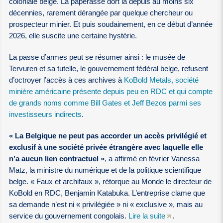
coloniale belge. La paperasse dort là depuis au moins six
décennies, rarement dérangée par quelque chercheur ou
prospecteur minier. Et puis soudainement, en ce début d’année
2026, elle suscite une certaine hystérie.
La passe d’armes peut se résumer ainsi : le musée de
Tervuren et sa tutelle, le gouvernement fédéral belge, refusent
d’octroyer l’accès à ces archives à
KoBold Metals, société
minière américaine présente depuis peu en RDC et qui compte
de grands noms comme Bill Gates et Jeff Bezos parmi ses
investisseurs indirects
.
« La Belgique ne peut pas accorder un accès privilégié et
exclusif à une société privée étrangère avec laquelle elle
n’a aucun lien contractuel »
, a affirmé en février Vanessa
Matz, la ministre du numérique et de la politique scientifique
belge. « Faux et archifaux », rétorque au Monde le directeur de
KoBold en RDC, Benjamin Katabuka. L’entreprise clame que
sa demande n’est ni « privilégiée » ni « exclusive », mais au
service du gouvernement congolais.
Lire la suite
.