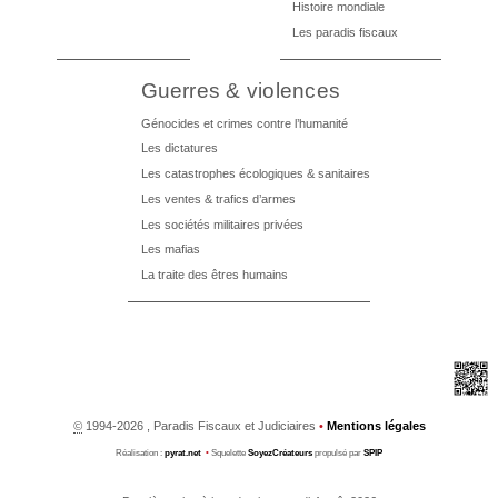
Histoire mondiale
Les paradis fiscaux
Guerres & violences
Génocides et crimes contre l’humanité
Les dictatures
Les catastrophes écologiques & sanitaires
Les ventes & trafics d’armes
Les sociétés militaires privées
Les mafias
La traite des êtres humains
©
1994-2026 , Paradis Fiscaux et Judiciaires
•
Mentions légales
Réalisation :
pyrat.net
•
Squelette
SoyezCréateurs
propulsé par
SPIP