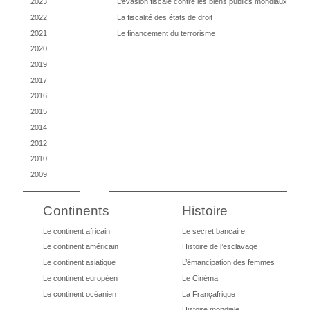
2023
L’évasion fiscale contre les biens publics mondiaux
2022
La fiscalité des états de droit
2021
Le financement du terrorisme
2020
2019
2017
2016
2015
2014
2012
2010
2009
Continents
Histoire
Le continent africain
Le secret bancaire
Le continent américain
Histoire de l’esclavage
Le continent asiatique
L’émancipation des femmes
Le continent européen
Le Cinéma
Le continent océanien
La Françafrique
Histoire mondiale