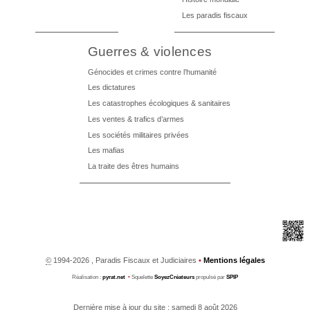
Les paradis fiscaux
Guerres & violences
Génocides et crimes contre l’humanité
Les dictatures
Les catastrophes écologiques & sanitaires
Les ventes & trafics d’armes
Les sociétés militaires privées
Les mafias
La traite des êtres humains
©
1994-2026 , Paradis Fiscaux et Judiciaires
•
Mentions légales
Réalisation :
pyrat.net
•
Squelette
SoyezCréateurs
propulsé par
SPIP
Dernière mise à jour du site : samedi 8 août 2026