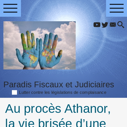
Paradis Fiscaux et Judiciaires
Lutter contre les législations de complaisance
Au procès Athanor,
la vie brisée d’une