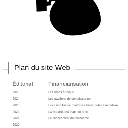
Plan du site Web
Éditorial
Financiarisation
2026
Les fonds à risque
2024
Les pavillons de complaisance
2023
L’évasion fiscale contre les biens publics mondiaux
2022
La fiscalité des états de droit
2021
Le financement du terrorisme
2020