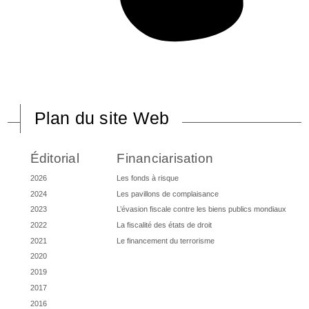
Plan du site Web
Éditorial
Financiarisation
2026
Les fonds à risque
2024
Les pavillons de complaisance
2023
L’évasion fiscale contre les biens publics mondiaux
2022
La fiscalité des états de droit
2021
Le financement du terrorisme
2020
2019
2017
2016