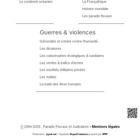
Le continent océanien
La Françafrique
Histoire mondiale
Les paradis fiscaux
Guerres & violences
Génocides et crimes contre l’humanité
Les dictatures
Les catastrophes écologiques & sanitaires
Les ventes & trafics d’armes
Les sociétés militaires privées
Les mafias
La traite des êtres humains
©
1994-2026 , Paradis Fiscaux et Judiciaires
•
Mentions légales
Réalisation :
pyrat.net
•
Squelette
SoyezCréateurs
propulsé par
SPIP