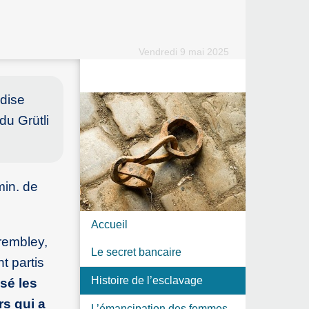
Vendredi 9 mai 2025
ndise
du Grütli
min. de
Accueil
rembley,
Le secret bancaire
t partis
Histoire de l’esclavage
isé les
rs qui a
L’émancipation des femmes