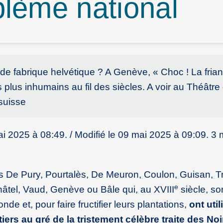
lème national
de fabrique helvétique ? A Genève, « Choc ! La fria
plus inhumains au fil des siècles. A voir au Théâtre 
suisse
 2025 à 08:49. / Modifié le 09 mai 2025 à 09:09. 3 
s De Pury, Pourtalès, De Meuron, Coulon, Guisan, T
e
tel, Vaud, Genève ou Bâle qui, au XVIII
siècle, son
e et, pour faire fructifier leurs plantations,
ont util
rs au gré de la tristement célèbre traite des Noi