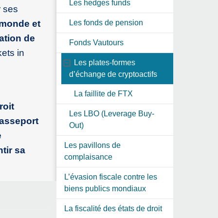
Les hedges funds
r ses
e monde et
Les fonds de pension
ation de
Fonds Vautours
ets in
Les plates-formes
e
d’échange de cryptoactifs
La faillite de FTX
roit
Les LBO (Leverage Buy-
passeport
Out)
e
Les pavillons de
tir sa
complaisance
L’évasion fiscale contre les
biens publics mondiaux
La fiscalité des états de droit