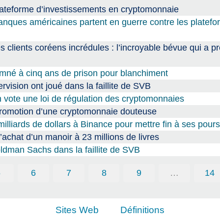
lateforme d’investissements en cryptomonnaie
 banques américaines partent en guerre contre les platef
 clients coréens incrédules : l’incroyable bévue qui a pré
né à cinq ans de prison pour blanchiment
vision ont joué dans la faillite de SVB
vote une loi de régulation des cryptomonnaies
a promotion d’une cryptomonnaie douteuse
illiards de dollars à Binance pour mettre fin à ses pours
achat d’un manoir à 23 millions de livres
ldman Sachs dans la faillite de SVB
5
6
7
8
9
…
14
Sites Web
Définitions