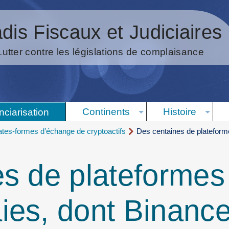
dis Fiscaux et Judiciaires
Lutter contre les législations de complaisance
Continents
Histoire
nciarisation
ates-formes d’échange de cryptoactifs
Des centaines de plateform
s de plateformes
es, dont Binance