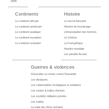
2009
Continents
Histoire
Le continent africain
Le secret bancaire
Le continent américain
Histoire de l’esclavage
Le continent asiatique
L’émancipation des femmes
Le continent européen
Le Cinéma
Le continent océanien
La Françafrique
Histoire mondiale
Les paradis fiscaux
Guerres & violences
Génocides et crimes contre l’humanité
Les dictatures
Les catastrophes écologiques & sanitaires
Les ventes & trafics d’armes
Les sociétés militaires privées
Les mafias
La traite des êtres humains