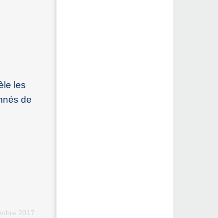
èle les
onnés de
embre 2017