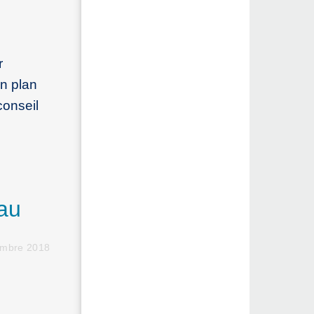
r
n plan
conseil
 au
embre 2018