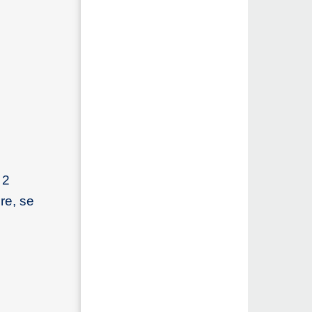
 2
re, se