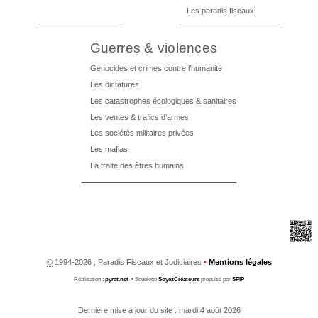
Les paradis fiscaux
Guerres & violences
Génocides et crimes contre l’humanité
Les dictatures
Les catastrophes écologiques & sanitaires
Les ventes & trafics d’armes
Les sociétés militaires privées
Les mafias
La traite des êtres humains
©
1994-2026 , Paradis Fiscaux et Judiciaires
•
Mentions légales
Réalisation :
pyrat.net
•
Squelette
SoyezCréateurs
propulsé par
SPIP
Dernière mise à jour du site : mardi 4 août 2026