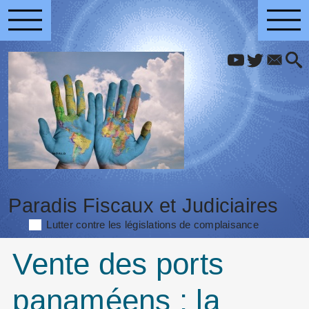
Paradis Fiscaux et Judiciaires
Lutter contre les législations de complaisance
Vente des ports
panaméens : la