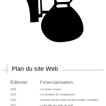
Plan du site Web
Éditorial
Financiarisation
2026
Les fonds à risque
2024
Les pavillons de complaisance
2023
L’évasion fiscale contre les biens publics mondiaux
2022
La fiscalité des états de droit