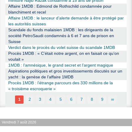
ministre Najib Razak condamné à 15 ans de prison
Affaire 1MDB : Edmond de Rothschild condamnée pour
blanchiment et recel
Affaire 1MDB : le lanceur d’alerte demande à être protégé par
les autorités suisses
Scandale du fonds malaisien 1MDB : les dirigeants de la
société PetroSaudi condamnés à 6 et 7 ans de prison en
Suisse
Verdict dans le procès du volet suisse du scandale 1MDB
Procès 1MDB : « C’était notre argent, on en faisait ce qu’on
voulait »
1MDB : l’amnésique, le grand secret et l’argent magique
Aspirations politiques et gros investissements discutés sur un
yacht : la genèse de l’affaire 1MDB
Procès 1MDB : l’étrange parcours des 330 millions de la
« troisième escroquerie »
1
2
3
4
5
6
7
8
9
∞
Vendredi 7 août 2026