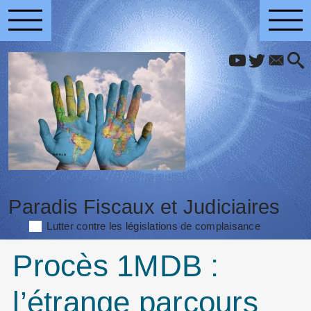
Paradis Fiscaux et Judiciaires
Lutter contre les législations de complaisance
Procès 1MDB :
l’étrange parcours