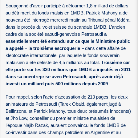
Soupçonné d’avoir participé à détourner 1,8 milliard de dollars
au détriment du fonds malaisien 1MDB, Patrick Mahony a de
nouveau été interrogé mercredi matin au Tribunal pénal fédéral,
dans le procès du volet suisse du scandale 1MDB. L’ancien
cadre de la société saoudi-genevoise Petrosaudi
a
essentiellement été entendu sur ce que le Ministère public
a appelé « la troisième escroquerie »
dans cette affaire de
kleptocratie internationale, par laquelle le fonds souverain
malaisien a été délesté de 4,5 milliards au total.
Troisième car
elle porte sur les 330 millions que 1MDB a injectés en 2011
dans sa coentreprise avec Petrosaudi, après avoir déjà
investi un milliard puis 500 millions depuis 2009.
Pour rappel, selon l’acte d’accusation de 213 pages, les deux
animateurs de Petrosaudi (Tarek Obaid, également jugé à
Bellinzone, et Patrick Mahony, tous deux présumés innocents)
et Jho Low, conseiller du premier ministre malaisien de
l’époque Najib Razak, auraient convaincu le fonds 1MDB de
co-investir dans des champs pétroliers en Argentine et au