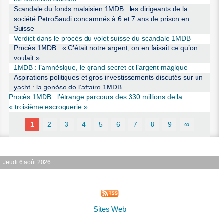
Scandale du fonds malaisien 1MDB : les dirigeants de la
société PetroSaudi condamnés à 6 et 7 ans de prison en
Suisse
Verdict dans le procès du volet suisse du scandale 1MDB
Procès 1MDB : « C’était notre argent, on en faisait ce qu’on
voulait »
1MDB : l’amnésique, le grand secret et l’argent magique
Aspirations politiques et gros investissements discutés sur un
yacht : la genèse de l’affaire 1MDB
Procès 1MDB : l’étrange parcours des 330 millions de la
« troisième escroquerie »
1
2
3
4
5
6
7
8
9
∞
Jeudi 6 août 2026
Sites Web