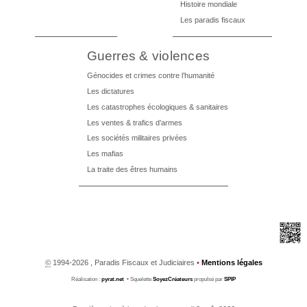
Histoire mondiale
Les paradis fiscaux
Guerres & violences
Génocides et crimes contre l’humanité
Les dictatures
Les catastrophes écologiques & sanitaires
Les ventes & trafics d’armes
Les sociétés militaires privées
Les mafias
La traite des êtres humains
©
1994-2026 , Paradis Fiscaux et Judiciaires
•
Mentions légales
Réalisation :
pyrat.net
•
Squelette
SoyezCréateurs
propulsé par
SPIP