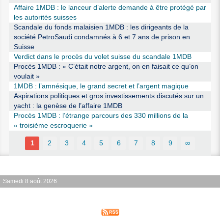
Affaire 1MDB : le lanceur d’alerte demande à être protégé par
les autorités suisses
Scandale du fonds malaisien 1MDB : les dirigeants de la
société PetroSaudi condamnés à 6 et 7 ans de prison en
Suisse
Verdict dans le procès du volet suisse du scandale 1MDB
Procès 1MDB : « C’était notre argent, on en faisait ce qu’on
voulait »
1MDB : l’amnésique, le grand secret et l’argent magique
Aspirations politiques et gros investissements discutés sur un
yacht : la genèse de l’affaire 1MDB
Procès 1MDB : l’étrange parcours des 330 millions de la
« troisième escroquerie »
1
2
3
4
5
6
7
8
9
∞
Samedi 8 août 2026