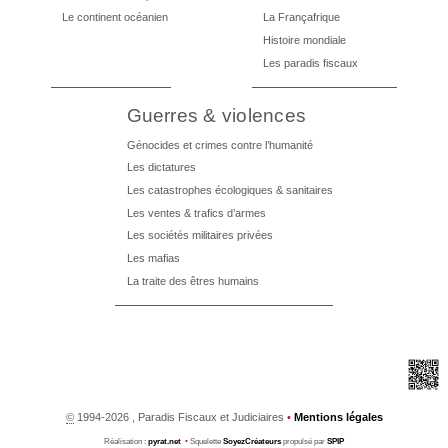
Le continent océanien
La Françafrique
Histoire mondiale
Les paradis fiscaux
Guerres & violences
Génocides et crimes contre l’humanité
Les dictatures
Les catastrophes écologiques & sanitaires
Les ventes & trafics d’armes
Les sociétés militaires privées
Les mafias
La traite des êtres humains
©
1994-2026 , Paradis Fiscaux et Judiciaires
•
Mentions légales
Réalisation :
pyrat.net
•
Squelette
SoyezCréateurs
propulsé par
SPIP