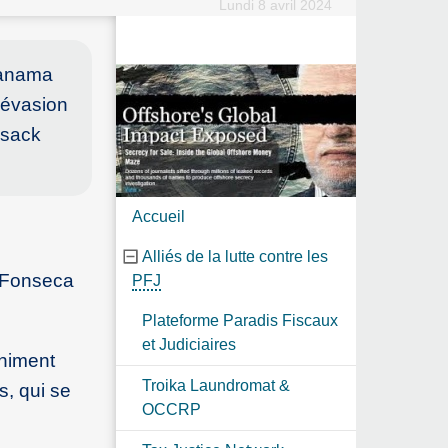
Lundi 8 avril 2024
Panama
’évasion
ssack
Accueil
Alliés de la lutte contre les
n Fonseca
PFJ
Plateforme Paradis Fiscaux
et Judiciaires
himent
Troika Laundromat &
s, qui se
OCCRP