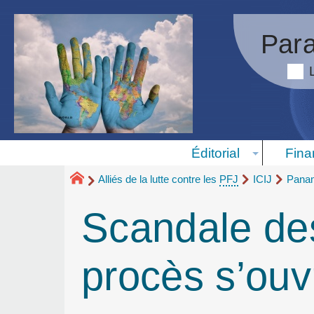
Para
Éditorial
Fina
Alliés de la lutte contre les
PFJ
ICIJ
Pana
Scandale de
procès s’ouv