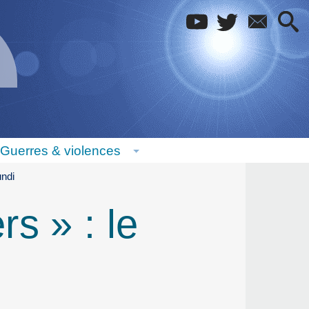
Guerres & violences
undi
s » : le