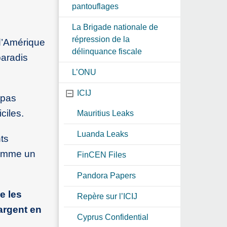
pantouflages
La Brigade nationale de
répression de la
 d’Amérique
délinquance fiscale
paradis
L’ONU
ICIJ
 pas
ciles.
Mauritius Leaks
Luanda Leaks
ts
 comme un
FinCEN Files
Pandora Papers
e les
Repère sur l’ICIJ
argent en
Cyprus Confidential