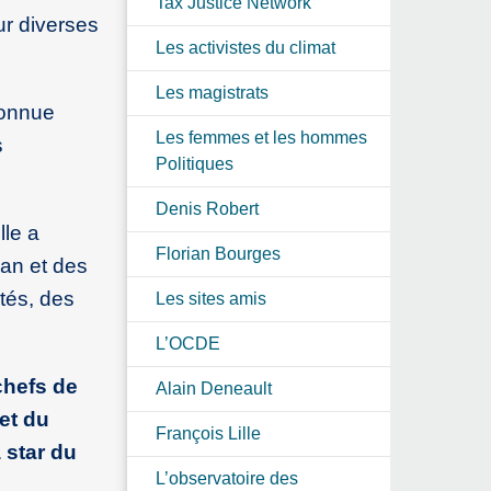
Tax Justice Network
ur diverses
Les activistes du climat
Les magistrats
connue
Les femmes et les hommes
s
Politiques
Denis Robert
lle a
Florian Bourges
lan et des
tés, des
Les sites amis
L’OCDE
chefs de
Alain Deneault
et du
François Lille
 star du
L’observatoire des