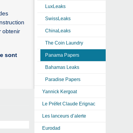
LuxLeaks
 des
SwissLeaks
nstruction
 obtenir
ChinaLeaks
The Coin Laundry
se sont
Panama Papers
Bahamas Leaks
Paradise Papers
Yannick Kergoat
Le Préfet Claude Erignac
Les lanceurs d’alerte
Eurodad