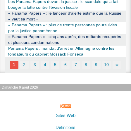
Les Panama Papers devant la justice : le scandale qui a fait
bouger la lutte contre l’évasion fiscale
« Panama Papers » : le lanceur d’alerte estime que la Russie
« veut sa mort »
« Panama Papers » : plus de trente personnes poursuivies
par la justice panaméenne
« Panama Papers » : cinq ans après, des milliards récupérés
et plusieurs condamnations
Panama Papers : mandat d’arrêt en Allemagne contre les
fondateurs du cabinet Mossack Fonseca
1
2
3
4
5
6
7
8
9
10
∞
Dimanche 9 août 2026
Sites Web
Définitions