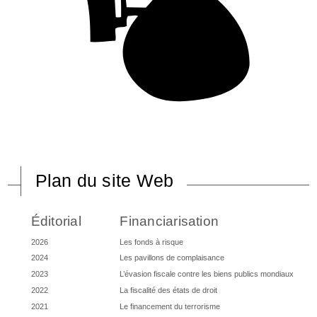
Plan du site Web
Éditorial
Financiarisation
2026
Les fonds à risque
2024
Les pavillons de complaisance
2023
L’évasion fiscale contre les biens publics mondiaux
2022
La fiscalité des états de droit
2021
Le financement du terrorisme