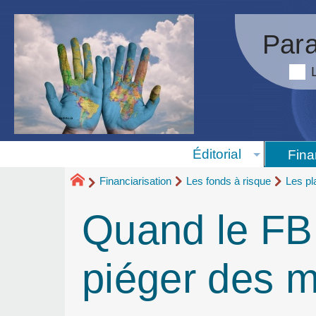
Para
Éditorial
Fina
Financiarisation
Les fonds à risque
Les pl
Quand le FBI
piéger des 