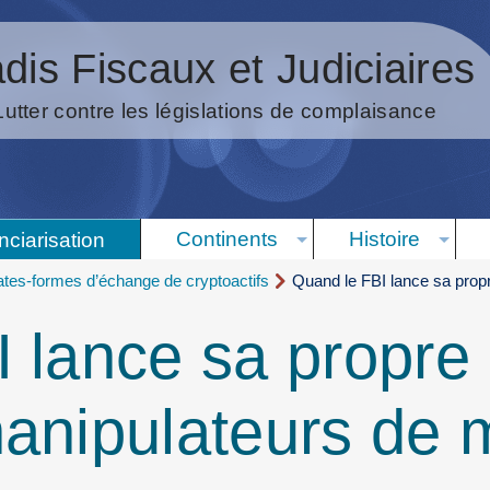
dis Fiscaux et Judiciaires
Lutter contre les législations de complaisance
Continents
Histoire
nciarisation
ates-formes d’échange de cryptoactifs
Quand le FBI lance sa prop
 lance sa propre 
manipulateurs de 