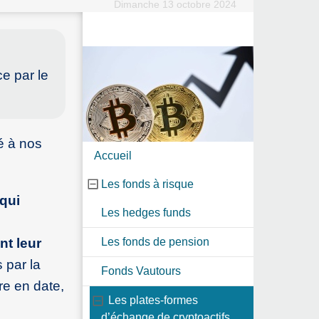
Dimanche 13 octobre 2024
ce par le
é à nos
Accueil
Les fonds à risque
 qui
Les hedges funds
nt leur
Les fonds de pension
s par la
Fonds Vautours
re en date,
Les plates-formes
d’échange de cryptoactifs