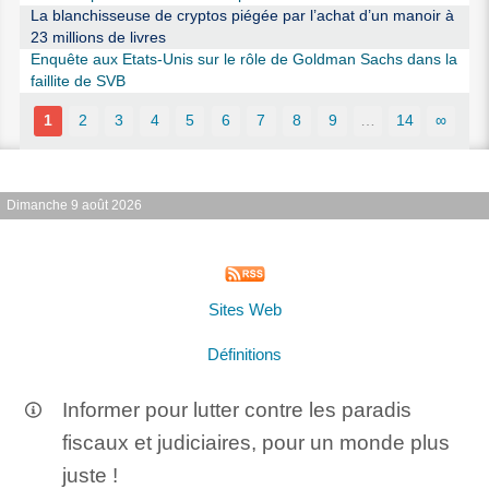
La blanchisseuse de cryptos piégée par l’achat d’un manoir à
23 millions de livres
Enquête aux Etats-Unis sur le rôle de Goldman Sachs dans la
faillite de SVB
1
2
3
4
5
6
7
8
9
…
14
∞
Dimanche 9 août 2026
Sites Web
Définitions
Informer pour lutter contre les paradis
fiscaux et judiciaires, pour un monde plus
juste !