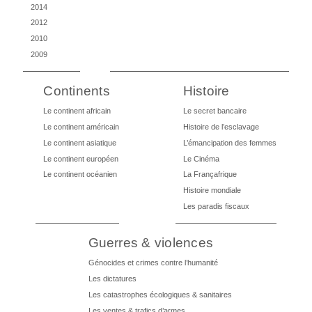
2014
2012
2010
2009
Continents
Histoire
Le continent africain
Le secret bancaire
Le continent américain
Histoire de l’esclavage
Le continent asiatique
L’émancipation des femmes
Le continent européen
Le Cinéma
Le continent océanien
La Françafrique
Histoire mondiale
Les paradis fiscaux
Guerres & violences
Génocides et crimes contre l’humanité
Les dictatures
Les catastrophes écologiques & sanitaires
Les ventes & trafics d’armes