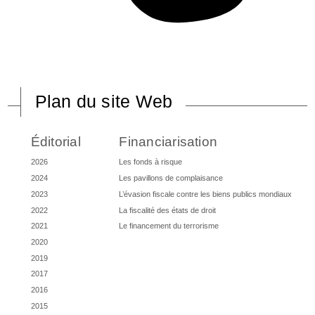
Plan du site Web
Éditorial
Financiarisation
2026
Les fonds à risque
2024
Les pavillons de complaisance
2023
L’évasion fiscale contre les biens publics mondiaux
2022
La fiscalité des états de droit
2021
Le financement du terrorisme
2020
2019
2017
2016
2015