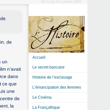
Mercredi 15 octobre 2025
 de
in. de
Accueil
s un
Le secret bancaire
ilm n’avait
erce dans
Histoire de l’esclavage
t ce que
L’émancipation des femmes
uis une
Le Cinéma
 centre de
ent, la
La Françafrique