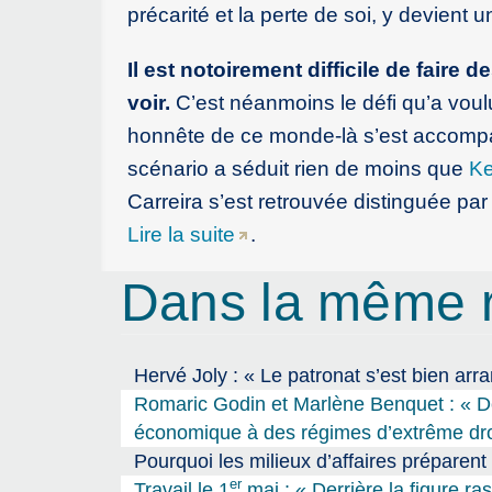
précarité et la perte de soi, y devient u
Il est notoirement difficile de faire d
voir.
C’est néanmoins le défi qu’a voulu
honnête de ce monde-là s’est accompa
scénario a séduit rien de moins que
Ke
Carreira s’est retrouvée distinguée pa
Lire la suite
.
Dans la même 
Hervé Joly : « Le patronat s’est bien arr
Romaric Godin et Marlène Benquet : « De 
économique à des régimes d’extrême dro
Pourquoi les milieux d’affaires préparent 
er
Travail le 1
mai : « Derrière la figure r