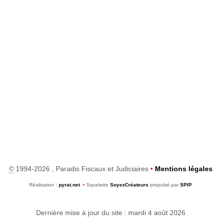
©
1994-2026 , Paradis Fiscaux et Judiciaires
•
Mentions légales
Réalisation :
pyrat.net
•
Squelette
SoyezCréateurs
propulsé par
SPIP
Dernière mise à jour du site : mardi 4 août 2026