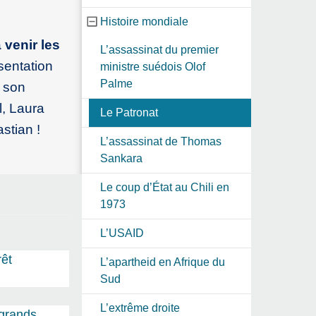
Histoire mondiale
à venir les
L’assassinat du premier
sentation
ministre suédois Olof
Palme
 son
al, Laura
Le Patronat
stian !
L’assassinat de Thomas
Sankara
Le coup d’État au Chili en
1973
L’USAID
rêt
L’apartheid en Afrique du
Sud
L’extrême droite
 grands